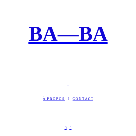
BA—BA
À P R O P O S
I
C O N T A C T
︎
︎