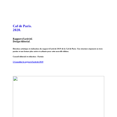
Caf de Paris.
2020.
Rapport d’activité.
Design éditorial.
Direction artistique et réalisation du rapport d’activité 2019 de la Caf de Paris. Une structure séquencée en trois
parties et une lecture plus aérée et rythmée pour cette nouvelle édition.
Conseil éditorial et rédaction : Farénis
︎︎︎ Consulter le rapport d’activité 2019